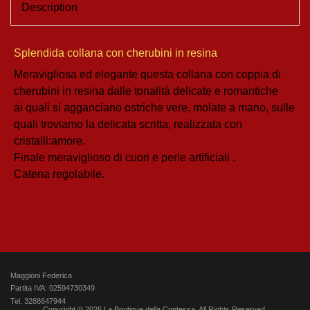
Description
Splendida collana con cherubini in resina
Meravigliosa ed elegante questa collana con coppia di
cherubini in resina dalle tonalità delicate e romantiche
ai quali si agganciano ostriche vere, molate a mano, sulle
quali troviamo la delicata scritta, realizzata con
cristalli:amore.
Finale meraviglioso di cuori e perle artificiali .
Catena regolabile.
Maggioni Federica
Partita IVA: 02594730349
Tel. 3288647944
Copyright © 2026 La Boutique della Contessa. All Rights Reserved.