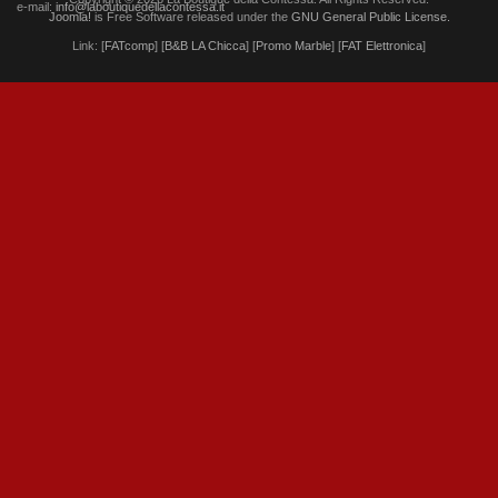
e-mail:
info@laboutiquedellacontessa.it
Joomla!
is Free Software released under the
GNU General Public License.
Link: [
FATcomp
] [
B&B LA Chicca
] [
Promo Marble
] [
FAT Elettronica
]