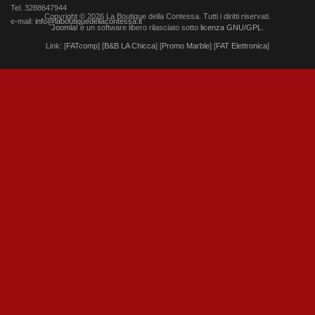
Tel. 3288647944
Copyright © 2026 La Boutique della Contessa. Tutti i diritti riservati.
e-mail:
info@laboutiquedellacontessa.it
Joomla!
è un software libero rilasciato sotto
licenza GNU/GPL.
Link: [
FATcomp
] [
B&B LA Chicca
] [
Promo Marble
] [
FAT Elettronica
]