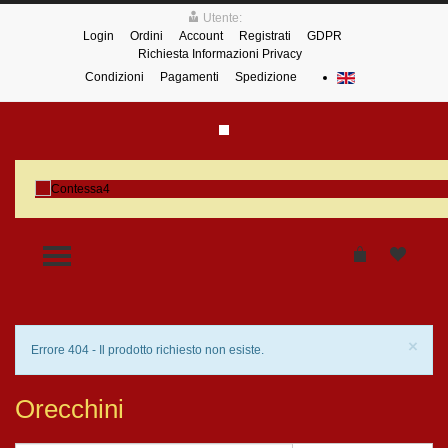
Utente:
Login
Ordini
Account
Registrati
GDPR
Richiesta Informazioni Privacy
Condizioni
Pagamenti
Spedizione
TOGGLE MENU
Chi
×
Avviso
Errore 404 - Il prodotto richiesto non esiste.
Orecchini