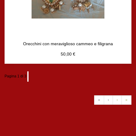
Orecchini con meraviglioso cammeo e filigrana
50,00 €
Pagina 1 di 3
«
‹
›
»