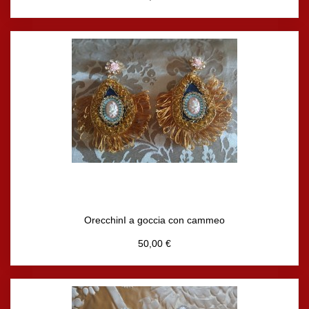
OrecchinI a goccia con cammeo
50,00 €