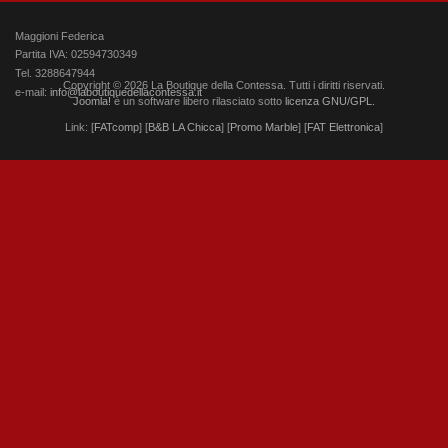
Maggioni Federica
Partita IVA: 02594730349
Tel. 3288647944
Copyright © 2026 La Boutique della Contessa. Tutti i diritti riservati.
e-mail:
info@laboutiquedellacontessa.it
Joomla!
è un software libero rilasciato sotto
licenza GNU/GPL.
Link: [
FATcomp
] [
B&B LA Chicca
] [
Promo Marble
] [
FAT Elettronica
]