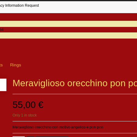
acy Information Request
ts
Rings
Meraviglioso orecchino pon p
55,00 €
Only 1 in stock
Meraviglioso orecchino con motivo angelico e pon pon