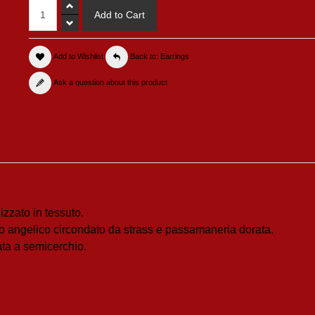
Add to Wishlist
Back to: Earrings
Ask a question about this product
zzato in tessuto.
o angelico circondato da strass e passamaneria dorata.
ta a semicerchio.