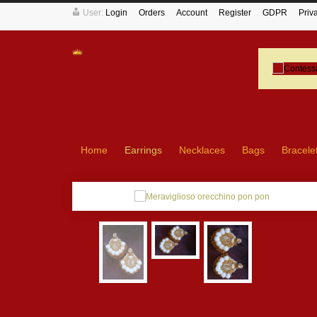
User:
Login
Orders
Account
Register
GDPR
Priv
Home
Earrings
Necklaces
Bags
Bracele